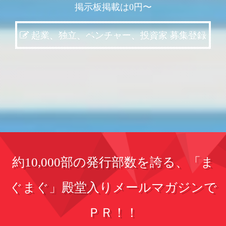
掲示板掲載は0円〜
起業、独立、ベンチャー、投資家 募集登録
約10,000部の発行部数を誇る、「ま
ぐまぐ」殿堂入りメールマガジンで
ＰＲ！！