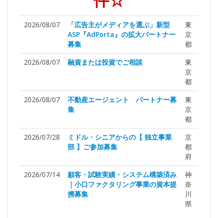
件☆
2026/08/07
「広告主がメディアを選ぶ」新型
東
ASP『AdPorta』の拡大パートナー
京
募集
都
2026/08/07
融資または投資でご相談
東
京
都
2026/08/07
不動産エージェント パートナー募
東
集
京
都
2026/07/28
ミドル・シニアからの【 独立事業
京
部 】ご参加募集
都
府
2026/07/14
顧客・試験実績・システム構築済み
神
｜小口ファクタリング事業の資本提
奈
携募集
川
県