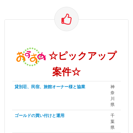
☆ピックアップ
案件☆
貸別荘、民宿、旅館オーナー様と協業
神
奈
川
県
ゴールドの買い付けと運用
千
葉
県