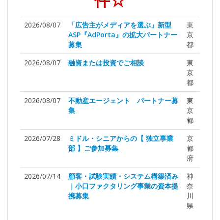
件☆
2026/08/07
「広告主がメディアを選ぶ」新型
東
ASP『AdPorta』の拡大パートナー
京
募集
都
2026/08/07
融資または投資でご相談
東
京
都
2026/08/07
不動産エージェント パートナー募
東
集
京
都
2026/07/28
ミドル・シニアからの【 独立事業
京
部 】ご参加募集
都
府
2026/07/14
顧客・試験実績・システム構築済み
神
｜小口ファクタリング事業の資本提
奈
携募集
川
県