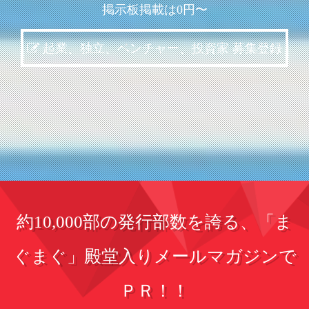
掲示板掲載は0円〜
起業、独立、ベンチャー、投資家 募集登録
約10,000部の発行部数を誇る、「ま
ぐまぐ」殿堂入りメールマガジンで
ＰＲ！！