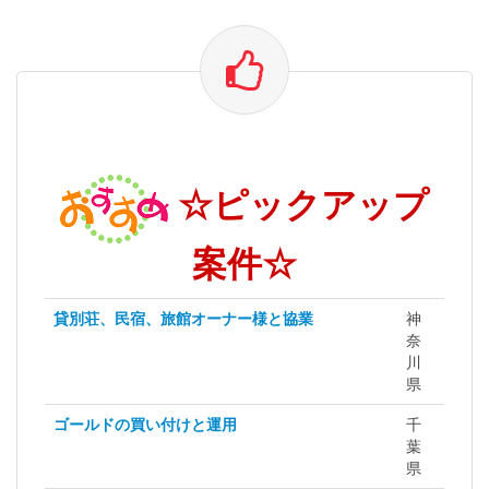
☆ピックアップ
案件☆
貸別荘、民宿、旅館オーナー様と協業
神
奈
川
県
ゴールドの買い付けと運用
千
葉
県