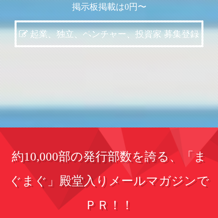
掲示板掲載は0円〜
起業、独立、ベンチャー、投資家 募集登録
約10,000部の発行部数を誇る、「ま
ぐまぐ」殿堂入りメールマガジンで
ＰＲ！！