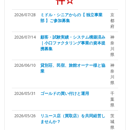
件☆
2026/07/28
ミドル・シニアからの【 独立事業
京
部 】ご参加募集
都
府
2026/07/14
顧客・試験実績・システム構築済み
神
｜小口ファクタリング事業の資本提
奈
携募集
川
県
2026/06/10
貸別荘、民宿、旅館オーナー様と協
神
業
奈
川
県
2026/05/31
ゴールドの買い付けと運用
千
葉
県
2026/05/26
リユース店（買取店）を共同経営し
茨
ませんか？
城
県